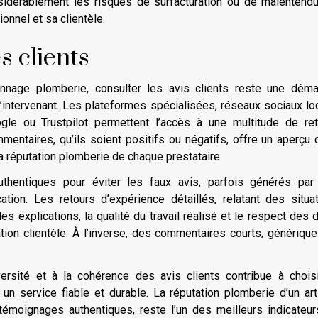
sidérablement les risques de surfacturation ou de malentend
ionnel et sa clientèle.
s clients
nnage plomberie, consulter les avis clients reste une déma
 l’intervenant. Les plateformes spécialisées, réseaux sociaux lo
gle ou Trustpilot permettent l’accès à une multitude de re
entaires, qu’ils soient positifs ou négatifs, offre un aperçu 
 la réputation plomberie de chaque prestataire.
authentiques pour éviter les faux avis, parfois générés pa
on. Les retours d’expérience détaillés, relatant des situa
 des explications, la qualité du travail réalisé et le respect des 
tion clientèle. À l’inverse, des commentaires courts, génériqu
iversité et à la cohérence des avis clients contribue à chois
 un service fiable et durable. La réputation plomberie d’un art
s témoignages authentiques, reste l’un des meilleurs indicateu