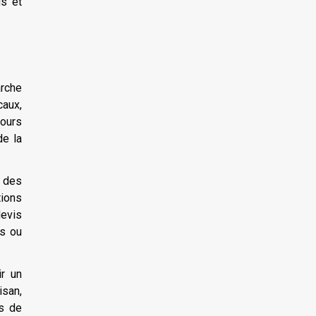
us et
rche
caux,
tours
de la
r des
tions
devis
es ou
ir un
isan,
rs de