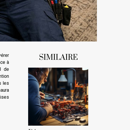
vérer
SIMILAIRE
ace à
el de
ntion
s les
aura
rises