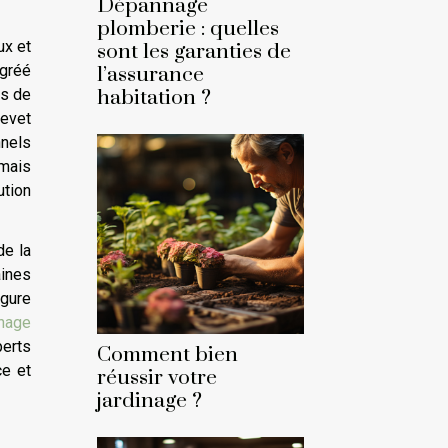
Dépannage
plomberie : quelles
ux et
sont les garanties de
agréé
l’assurance
es de
habitation ?
revet
nnels
 mais
ution
de la
aines
igure
nage
perts
Comment bien
ce et
réussir votre
jardinage ?