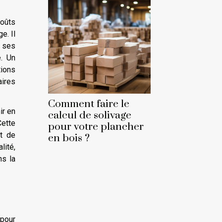
coûts
e. Il
r ses
e. Un
tions
aires
Comment faire le
ir en
calcul de solivage
ette
pour votre plancher
at de
en bois ?
lité,
ns la
 pour