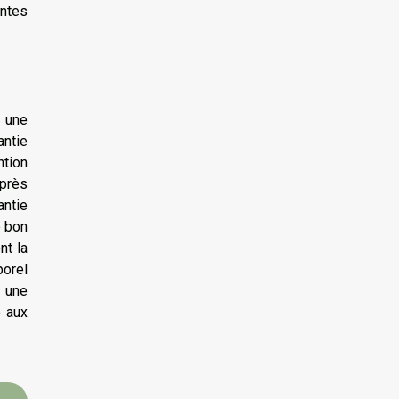
entes
t une
antie
ntion
après
antie
e bon
nt la
porel
e une
é aux