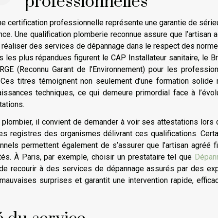
professionnelles
ne certification professionnelle représente une garantie de série
ence. Une qualification plomberie reconnue assure que l’artisan 
réaliser des services de dépannage dans le respect des norm
ns les plus répandues figurent le CAP Installateur sanitaire, le B
 RGE (Reconnu Garant de l’Environnement) pour les professio
e. Ces titres témoignent non seulement d’une formation solide
aissances techniques, ce qui demeure primordial face à l’évol
ations.
n plombier, il convient de demander à voir ses attestations lors 
es registres des organismes délivrant ces qualifications. Cert
nnels permettent également de s’assurer que l’artisan agréé f
tés. À Paris, par exemple, choisir un prestataire tel que
Dépan
it de recourir à des services de dépannage assurés par des ex
auvaises surprises et garantit une intervention rapide, effica