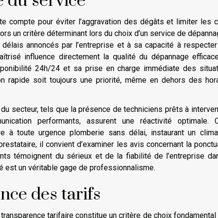
é du service
e compte pour éviter l’aggravation des dégâts et limiter les 
lors un critère déterminant lors du choix d’un service de dépannag
 délais annoncés par l’entreprise et à sa capacité à respecte
aîtrisé influence directement la qualité du dépannage efficac
sponibilité 24h/24 et sa prise en charge immédiate des situa
tion rapide soit toujours une priorité, même en dehors des hor
du secteur, tels que la présence de techniciens prêts à interven
ation performants, assurent une réactivité optimale. C
e à toute urgence plomberie sans délai, instaurant un clim
prestataire, il convient d’examiner les avis concernant la ponctua
ments témoignent du sérieux et de la fiabilité de l’entreprise da
té est un véritable gage de professionnalisme.
nce des tarifs
ransparence tarifaire constitue un critère de choix fondamental