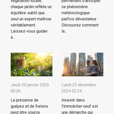
végétation locale,
permettent d’anticiper
chaque jardin reflète un
ce phénomène
équilibre subtil que
météorologique
seul un expert maîtrise
parfois dévastateur.
véritablement.
Découvrez comment
Laissez-vous guider
la...
à...
Jeudi 30 janvier 2025
Lundi 23 décembre
00:26
2024 02:34
La présence de
Investir dans
guêpes et de frelons
l'immobilier neuf est
peut être source
une démarche qui