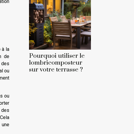
ation
 à la
Pourquoi utiliser le
n de
lombricomposteur
, des
sur votre terrasse ?
al ou
ment
ns ou
orter
t des
 Cela
 une