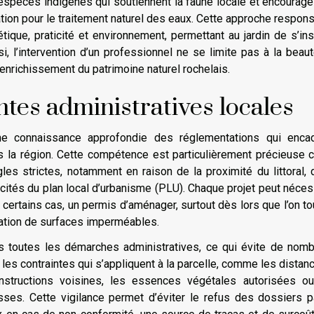
d’espèces indigènes qui soutiennent la faune locale et encourag
ation pour le traitement naturel des eaux. Cette approche respon
tique, praticité et environnement, permettant au jardin de s’ins
, l’intervention d’un professionnel ne se limite pas à la beau
’enrichissement du patrimoine naturel rochelais.
ntes administratives locales
e connaissance approfondie des réglementations qui encad
la région. Cette compétence est particulièrement précieuse c
es strictes, notamment en raison de la proximité du littoral, 
ités du plan local d’urbanisme (PLU). Chaque projet peut néces
 certains cas, un permis d’aménager, surtout dès lors que l’on t
réation de surfaces imperméables.
s toutes les démarches administratives, ce qui évite de nom
 les contraintes qui s’appliquent à la parcelle, comme les distan
nstructions voisines, les essences végétales autorisées ou
asses. Cette vigilance permet d’éviter le refus des dossiers p