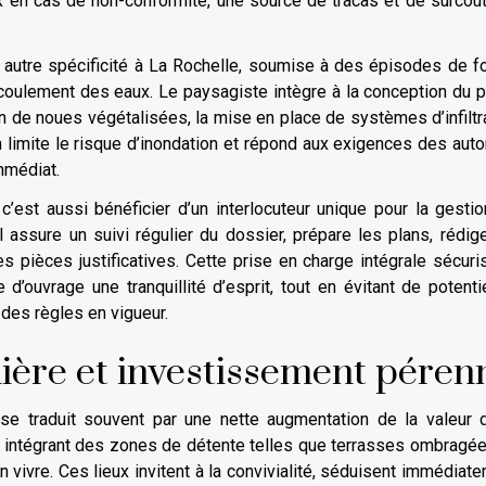
ux en cas de non-conformité, une source de tracas et de surcoû
 autre spécificité à La Rochelle, soumise à des épisodes de f
’écoulement des eaux. Le paysagiste intègre à la conception du p
on de noues végétalisées, la mise en place de systèmes d’infiltr
on limite le risque d’inondation et répond aux exigences des auto
mmédiat.
c’est aussi bénéficier d’un interlocuteur unique pour la gesti
 assure un suivi régulier du dossier, prépare les plans, rédig
tes pièces justificatives. Cette prise en charge intégrale sécuri
e d’ouvrage une tranquillité d’esprit, tout en évitant de potenti
 des règles en vigueur.
lière et investissement péren
se traduit souvent par une nette augmentation de la valeur 
, intégrant des zones de détente telles que terrasses ombragé
on vivre. Ces lieux invitent à la convivialité, séduisent immédiat