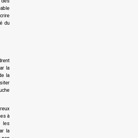
e des
sable
crire
té du
rent
ar la
de la
siter
ouche
breux
ces à
 les
ar la