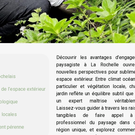
Découvrir les avantages d’engage
paysagiste à La Rochelle ouvr
nouvelles perspectives pour sublim
ochelais
espace extérieur. Entre climat océa
particulier et végétation locale, c
 de l’espace extérieur
jardin reflète un équilibre subtil que
un expert maîtrise véritablem
cologique
Laissez-vous guider à travers les ra
 locales
tangibles de faire appel 
professionnel du paysage dans c
ment pérenne
région unique, et explorez commen