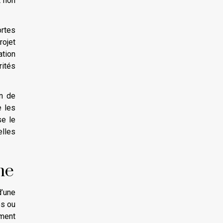
t non
ortes
rojet
ation
rités
on de
e les
se le
elles
ne
d’une
es ou
ement