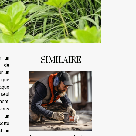
r un
SIMILAIRE
e de
er un
nique
haque
 seul
ent.
isons
à un
ette
t un