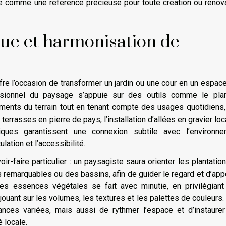
ue comme une référence précieuse pour toute création ou rénov
que et harmonisation de
fre l’occasion de transformer un jardin ou une cour en un espace
essionnel du paysage s’appuie sur des outils comme le pla
léments du terrain tout en tenant compte des usages quotidiens
errasses en pierre de pays, l’installation d’allées en gravier loc
iques garantissent une connexion subtile avec l’environne
culation et l’accessibilité.
r-faire particulier : un paysagiste saura orienter les plantatio
s remarquables ou des bassins, afin de guider le regard et d’app
es essences végétales se fait avec minutie, en privilégian
jouant sur les volumes, les textures et les palettes de couleurs.
ces variées, mais aussi de rythmer l’espace et d’instaurer
 locale.