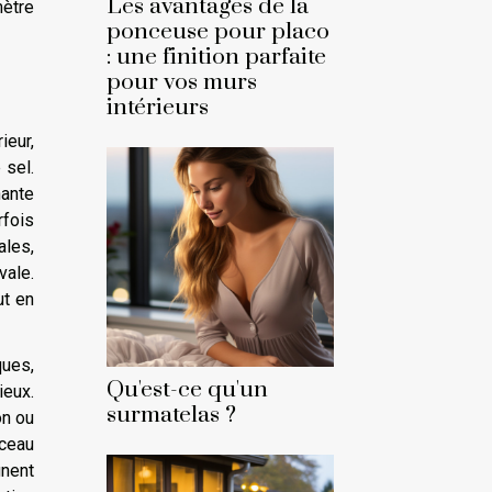
Les avantages de la
ètre
ponceuse pour placo
: une finition parfaite
pour vos murs
intérieurs
ieur,
 sel.
nante
rfois
ales,
vale.
ut en
ques,
Qu'est-ce qu'un
ieux.
surmatelas ?
on ou
nceau
gnent