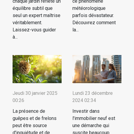
chaque jardin reflète un
ce phénomène
équilibre subtil que
météorologique
seul un expert maîtrise
parfois dévastateur.
véritablement.
Découvrez comment
Laissez-vous guider
la...
à...
Jeudi 30 janvier 2025
Lundi 23 décembre
00:26
2024 02:34
La présence de
Investir dans
guêpes et de frelons
l'immobilier neuf est
peut être source
une démarche qui
d'inquiétude et de
suscite beaucoup