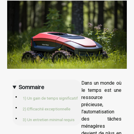
Dans un monde où
Sommaire
le temps est une
ressource
1) Un gain de temps significatif
précieuse,
2) Efficacité exceptionnelle
l'automatisation
des tâches
3) Un entretien minimal requis
ménagères
devient de plus en