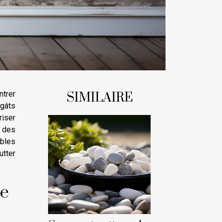
trer
SIMILAIRE
gâts
riser
 des
ubles
utter
de