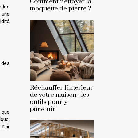
Comment nettoyer la
e les
moquette de pierre ?
r une
idité
e des
Réchauffer l'intérieur
de votre maison : les
outils pour y
parvenir
a que
ique,
l’air