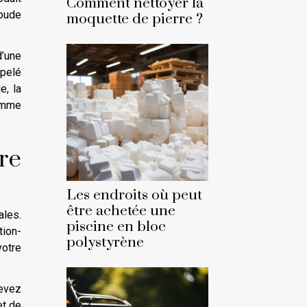
Comment nettoyer la
soude
moquette de pierre ?
d’une
ppelé
e, la
gomme
tre
Les endroits où peut
être achetée une
ales.
piscine en bloc
tion-
polystyrène
votre
devez
et de