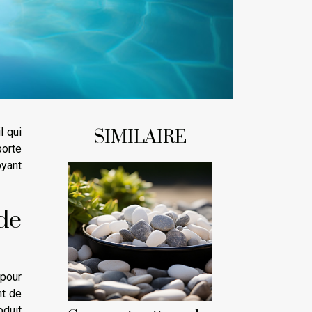
l qui
SIMILAIRE
porte
oyant
de
 pour
nt de
oduit