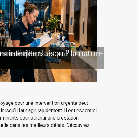
e ?
?
lturel ?
 d'entreprise
agement
 musicale
énergétique
rléans ?
ants inspirés par la nature
bâtiment
ive
?
ison ?
r une belle maison ?
 en compte ?
rs intérieurs
n
toyage pour une intervention urgente peut
 lorsqu’il faut agir rapidement. Il est essentiel
erminants pour garantir une prestation
nnelle dans les meilleurs délais. Découvrez